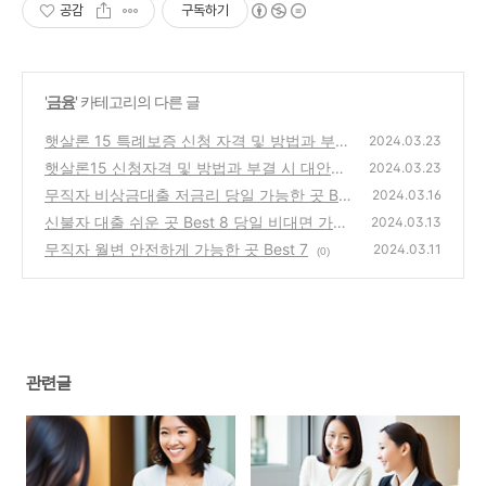
공감
구독하기
'
금융
' 카테고리의 다른 글
햇살론 15 특례보증 신청 자격 및 방법과 부결
2024.03.23
시 대안상품 100% 정리
햇살론15 신청자격 및 방법과 부결 시 대안상
(0)
2024.03.23
품 100% 정리
무직자 비상금대출 저금리 당일 가능한 곳 Bes
(0)
2024.03.16
t 7
신불자 대출 쉬운 곳 Best 8 당일 비대면 가능
(0)
2024.03.13
무직자 월변 안전하게 가능한 곳 Best 7
(0)
2024.03.11
(0)
관련글