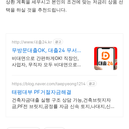
상환 계획을 세우시고 본인의 조건에 맞는 저금리 상품 선
택을 하실 것을 추천드립니다.
http://www.대출24.kr
광고
무방문대출OK, 대출24 무서류
No신용 대출가능!
비대면으로 간편하게OK! 직장인,
사업자, 무직자 모두 비대면으로
가능한 대출24 누구보다 빠르게
남들과는 다르게 대출가능한 이곳!
대출24
https://blog.naver.com/taepyeong1214
광고
태평대부 PF거절자금해결
건축자금대출 실행 구조 상담 가능,건축브릿지자
금,PF전 브릿지,공정률 자금 신속 토지,나대지,신축
담보 가능