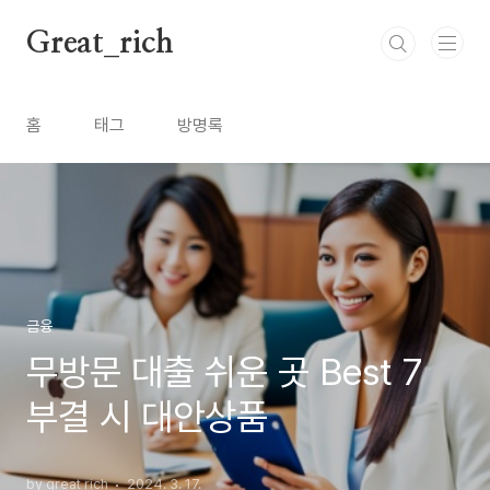
본문 바로가기
Great_rich
홈
태그
방명록
금융
무방문 대출 쉬운 곳 Best 7
부결 시 대안상품
by great rich
2024. 3. 17.