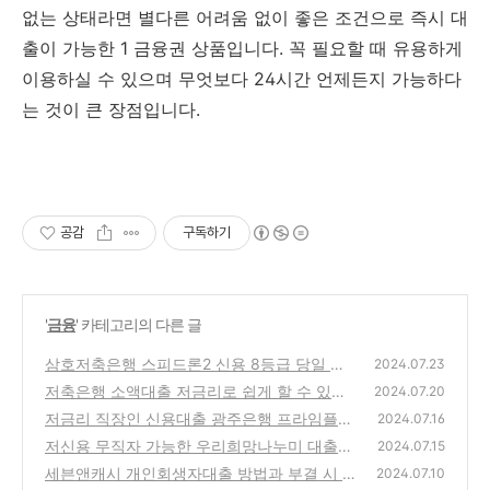
없는 상태라면 별다른 어려움 없이 좋은 조건으로 즉시 대
출이 가능한 1 금융권 상품입니다. 꼭 필요할 때 유용하게
이용하실 수 있으며 무엇보다 24시간 언제든지 가능하다
는 것이 큰 장점입니다.
공감
구독하기
'
금융
' 카테고리의 다른 글
삼호저축은행 스피드론2 신용 8등급 당일 대
2024.07.23
출 방법과 부결 시 대안상품 100% 정리
저축은행 소액대출 저금리로 쉽게 할 수 있는
(0)
2024.07.20
곳 Best 5 무직 급전 가능
저금리 직장인 신용대출 광주은행 프라임플러
(0)
2024.07.16
스론 대출방법과 부결 시 대안상품 100% 정리
저신용 무직자 가능한 우리희망나누미 대출방
2024.07.15
법과 부결 시 대안상품 100% 정리
(0)
세븐앤캐시 개인회생자대출 방법과 부결 시 대
(0)
2024.07.10