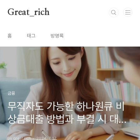
본문 바로가기
Great_rich
홈
태그
방명록
금융
무직자도 가능한 하나원큐 비
상금대출 방법과 부결 시 대안
상품 100% 정리
by great rich
2024. 7. 17.