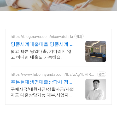
https://blog.naver.com/nicewatch_kr
광고
명품시계대출대출 명품시계 전
문 전당포
쉽고 빠른 당일대출, 기다리지 않
고 비대면 대출도 가능해요.
https://www.fubonhyundai.com/fbs/wAgYbHfRW
광고
Z
푸본현대생명대출상담사 정종
욱
구매자금/대환자금/생활자금/사업
자금 대출상담가능 대부,사업자대
출 대환 상담가능