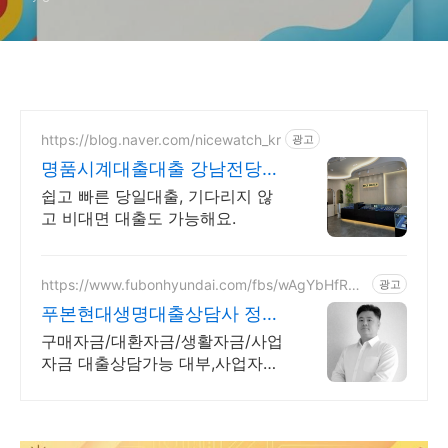
https://blog.naver.com/nicewatch_kr
광고
명품시계대출대출 강남전당포
나이스전당포
쉽고 빠른 당일대출, 기다리지 않
고 비대면 대출도 가능해요.
https://www.fubonhyundai.com/fbs/wAgYbHfRW
광고
Z
푸본현대생명대출상담사 정종
욱
구매자금/대환자금/생활자금/사업
자금 대출상담가능 대부,사업자대
출 대환 상담가능