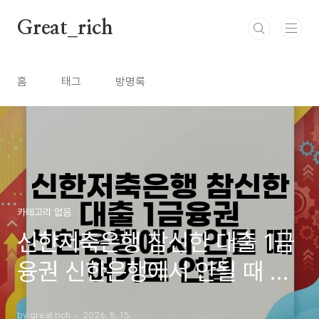
본문 바로가기
Great_rich
홈
태그
방명록
카테고리 없음
신한저축은행 참신한 대출 1금
융권 신한은행에서 안될 때 여
기로 연결
by great rich
2026. 5. 15.