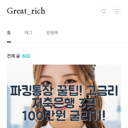
본문 바로가기
Great_rich
홈
태그
방명록
전체 글
602