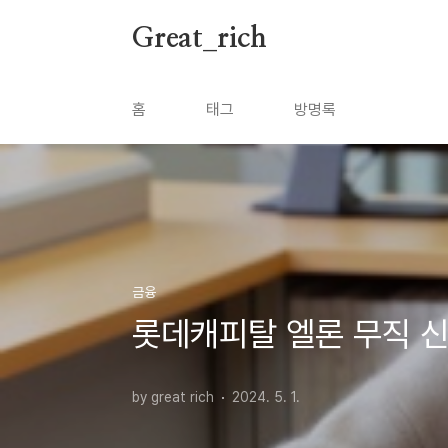
본문 바로가기
Great_rich
홈
태그
방명록
금융
롯데캐피탈 엘론 무직 신
by great rich
2024. 5. 1.