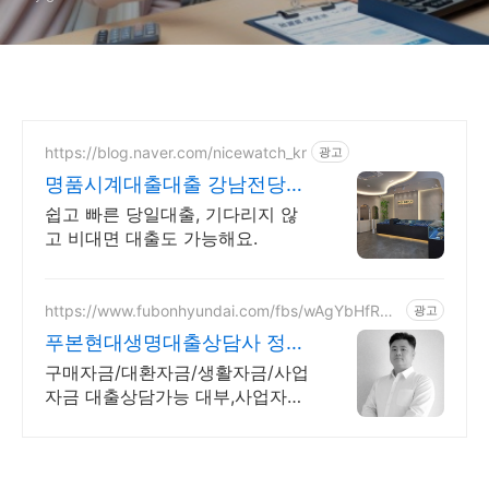
금 가능
https://blog.naver.com/nicewatch_kr
광고
명품시계대출대출 강남전당포
나이스전당포
쉽고 빠른 당일대출, 기다리지 않
고 비대면 대출도 가능해요.
https://www.fubonhyundai.com/fbs/wAgYbHfRW
광고
Z
푸본현대생명대출상담사 정종
욱
구매자금/대환자금/생활자금/사업
자금 대출상담가능 대부,사업자대
출 대환 상담가능