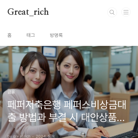
본문 바로가기
Great_rich
홈
태그
방명록
금융
페퍼저축은행 페퍼스비상금대
출 방법과 부결 시 대안상품
100% 정리 저신용자 당일입
by great rich
2024. 5. 9.