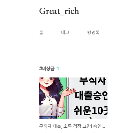
본문 바로가기
Great_rich
홈
태그
방명록
비상금
1
무직자 대출, 소득 걱정 그만! 승인 쉬운 곳